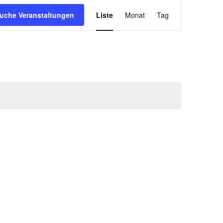
Veranstaltung
uche Veranstaltungen
Liste
Monat
Tag
Ansichten-
Navigation