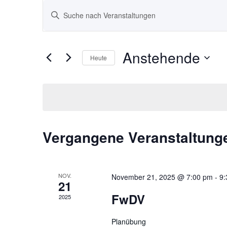
Veranstaltungen
Bitte
Schlüsselwort
Suche
eingeben.
und
Anstehende
Suche
Heute
nach
Ansichten,
Datum
Veranstaltungen
wählen.
Navigation
Schlüsselwort.
Vergangene Veranstaltung
NOV.
November 21, 2025 @ 7:00 pm
-
9:
21
FwDV
2025
Planübung